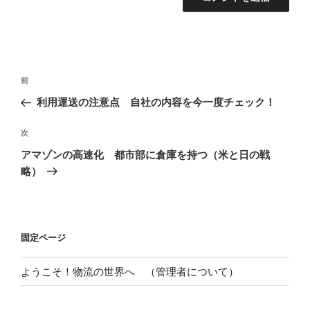
投
過
前
稿
去
利用運送の注意点 自社の内容を今一度チェック！
ナ
の
ビ
投
次
次
稿
ゲ
の
アマゾンの高速化 都市部に倉庫を持つ（米と日の戦
投
ー
略）
稿
シ
ョ
ン
固定ページ
ようこそ！物流の世界へ （管理者について）