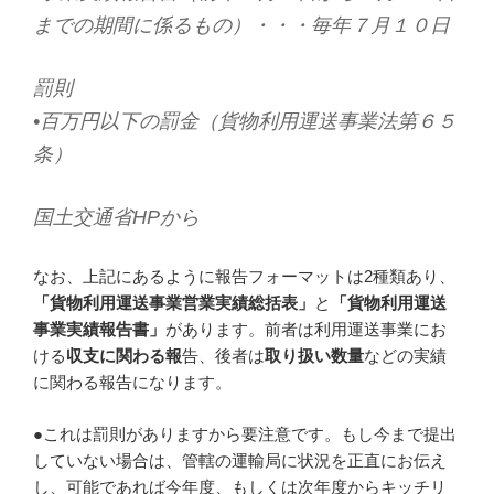
までの期間に係るもの）・・・毎年７月１０日
罰則
•百万円以下の罰金（貨物利用運送事業法第６５
条）
国土交通省HPから
なお、上記にあるように報告フォーマットは2種類あり、
「貨物利用運送事業営業実績総括表」
と
「貨物利用運送
事業実績報告書」
があります。前者は利用運送事業にお
ける
収支に関わる報
告、後者は
取り扱い数量
などの実績
に関わる報告になります。
●これは罰則がありますから要注意です。もし今まで提出
していない場合は、管轄の運輸局に状況を正直にお伝え
し、可能であれば今年度、もしくは次年度からキッチリ