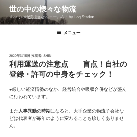
コ
世の中の様々な物流
ン
すべての物流担当者へエールを！by LogiStation
テ
ン
ツ
メニュー
へ
ス
キ
投
2020年3月5日
投稿者:
SHIN
稿
ッ
利用運送の注意点 盲点！自社の
日:
プ
登録・許可の中身をチェック！
●厳しい経済情勢のなか、経営統合や吸収合併などが盛ん
に行われています。
また
人事異動の時期
になると、大手企業の物流子会社な
どは代表者が毎年のように変わることも珍しくありませ
ん。