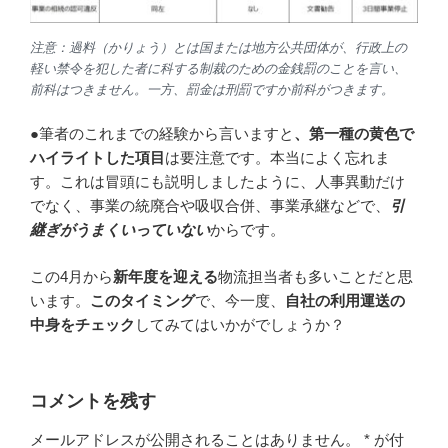
注意：過料（かりょう）とは国または地方公共団体が、行政上の
軽い禁令を犯した者に科する制裁のための金銭罰のことを言い、
前科はつきません。一方、罰金は刑罰ですか前科がつきます。
●筆者のこれまでの経験から言いますと
、第一種の黄色で
ハイライトした項目
は要注意です。本当によく忘れま
す。これは冒頭にも説明しましたように、人事異動だけ
でなく、事業の統廃合や吸収合併、事業承継などで、
引
継ぎがうまくいっていない
からです。
この4月から
新年度を迎える
物流担当者も多いことだと思
います。
このタイミング
で、今一度、
自社の利用運送の
中身をチェック
してみてはいかがでしょうか？
コメントを残す
メールアドレスが公開されることはありません。
*
が付