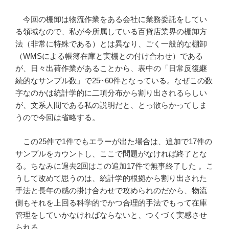
今回の棚卸は物流作業をある会社に業務委託をしてい
る領域なので、私が今所属している百貨店業界の棚卸方
法（非常に特殊である）とは異なり、ごく一般的な棚卸
（WMSによる帳簿在庫と実棚との付け合わせ）である
が、日々出荷作業があることから、表中の「日常反復継
続的なサンプル数」で25~60件となっている。なぜこの数
字なのかは統計学的に二項分布から割り出されるらしい
が、文系人間である私の説明だと、とっ散らかってしま
うので今回は省略する。
この25件で1件でもエラーが出た場合は、追加で17件の
サンプルをカウントし、ここで問題がなければ終了とな
る。ちなみに過去2回はこの追加17件で無事終了した 。こ
うして改めて思うのは、統計学的根拠から割り出された
手法と長年の感の掛け合わせで攻められのだから、物流
側もそれを上回る科学的でかつ合理的手法でもって在庫
管理をしていかなければならないと、つくづく実感させ
られる。