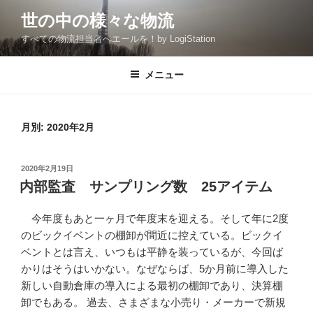
コ
世の中の様々な物流
ン
すべての物流担当者へエールを！by LogiStation
テ
ン
ツ
メニュー
へ
ス
キ
月別: 2020年2月
ッ
プ
投
2020年2月19日
稿
内部監査 サンプリング数 25アイテム
日:
今年度もあと一ヶ月で年度末を迎える。そして年に2度
のビックイベントの棚卸が間近に控えている。ビックイ
ベントとは言え、いつもは平静を装っているが、今回ば
かりはそうはいかない。なぜならば、5か月前に導入した
新しい自動倉庫の導入による最初の棚卸であり、決算棚
卸でもある。 過去、さまざまな小売り・メーカーで新規