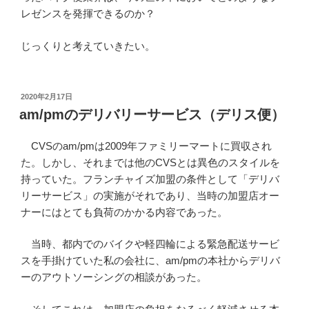
レゼンスを発揮できるのか？
じっくりと考えていきたい。
投
2020年2月17日
稿
am/pmのデリバリーサービス（デリス便）
日:
CVSのam/pmは2009年ファミリーマートに買収され
た。しかし、それまでは他のCVSとは異色のスタイルを
持っていた。フランチャイズ加盟の条件として「デリバ
リーサービス」の実施がそれであり、当時の加盟店オー
ナーにはとても負荷のかかる内容であった。
当時、都内でのバイクや軽四輪による緊急配送サービ
スを手掛けていた私の会社に、am/pmの本社からデリバ
ーのアウトソーシングの相談があった。