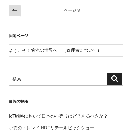
投
前
ページ
3
の
稿
ペ
ナ
ー
ビ
固定ページ
ジ
ゲ
ー
ようこそ！物流の世界へ （管理者について）
シ
ョ
ン
検
検
索
索:
最近の投稿
IoT戦略において日本の小売りはどうあるべきか？
小売のトレンド NRFリテールビックショー