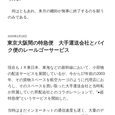
何はともあれ、来月の棚卸が無事に終了するのを願う
のみである。
投
2020年2月18日
稿
東京大阪間の特急便 大手運送会社とバイ
日:
ク便のレールゴーサービス
現在もＪＲ東日本、東海などの新幹線において、小荷物
の配送サービスを展開しているが、今から17年前の2003
年、その貨物スペースを航空カーゴのように代理店にお
ろし、そのスペースを買い取った大手運送会社と当時私
が所属していた即配会社とのコラボレーションで、”●超
特急便”というサービスを開始した。
当時はまだインターネットの通信速度も遅く、大量のデ