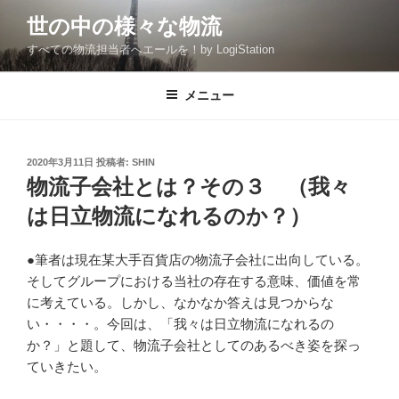
コ
世の中の様々な物流
ン
すべての物流担当者へエールを！by LogiStation
テ
ン
ツ
メニュー
へ
ス
キ
投
2020年3月11日
投稿者:
SHIN
稿
ッ
物流子会社とは？その３ （我々
日:
プ
は日立物流になれるのか？）
●筆者は現在某大手百貨店の物流子会社に出向している。
そしてグループにおける当社の存在する意味、価値を常
に考えている。しかし、なかなか答えは見つからな
い・・・・。今回は、「我々は日立物流になれるの
か？」と題して、物流子会社としてのあるべき姿を探っ
ていきたい。