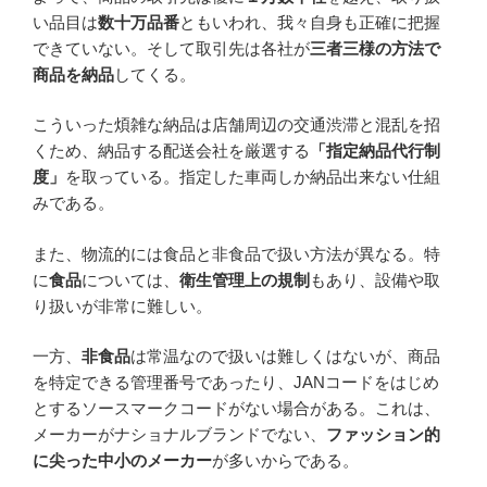
い品目は
数十万品番
ともいわれ、我々自身も正確に把握
できていない。そして取引先は各社が
三者三様の方法で
商品を納品
してくる。
こういった煩雑な納品は店舗周辺の交通渋滞と混乱を招
くため、納品する配送会社を厳選する
「指定納品代行制
度」
を取っている。指定した車両しか納品出来ない仕組
みである。
また、物流的には食品と非食品で扱い方法が異なる。特
に
食品
については、
衛生管理上の規制
もあり、設備や取
り扱いが非常に難しい。
一方、
非食品
は常温なので扱いは難しくはないが、商品
を特定できる管理番号であったり、JANコードをはじめ
とするソースマークコードがない場合がある。これは、
メーカーがナショナルブランドでない、
ファッション的
に尖った中小のメーカー
が多いからである。