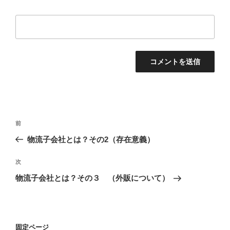
投
過
前
稿
去
物流子会社とは？その2（存在意義）
ナ
の
ビ
投
次
次
稿
ゲ
の
物流子会社とは？その３ （外販について）
投
ー
稿
シ
ョ
固定ページ