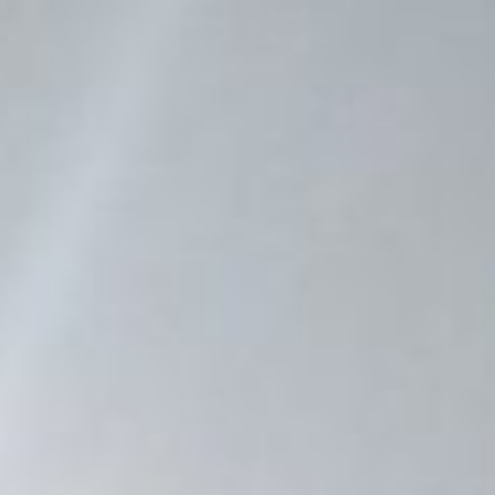
コ
ン
テ
ン
ツ
へ
ス
キ
ッ
プ